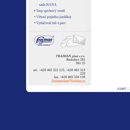
·
sada HANA
•
Stop sprchový ventil
•
Větrací pojistka (zarážka)
•
Vytlačovač tub a past
FRAJMAN plast s.r.o.
Rudoltice 291
561 25
tel.: +420 465 322 125, +420 465 323
220
fax: +420 465 320 139
frajmanplast@frajman.cz
©2007 -