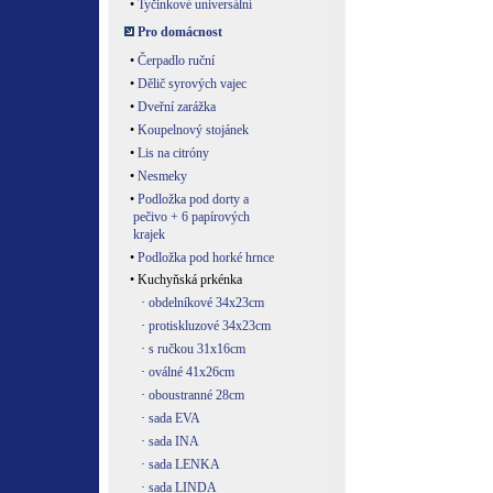
•
Tyčinkové universální
Pro domácnost
•
Čerpadlo ruční
•
Dělič syrových vajec
•
Dveřní zarážka
•
Koupelnový stojánek
•
Lis na citróny
•
Nesmeky
•
Podložka pod dorty a
pečivo + 6 papírových
krajek
•
Podložka pod horké hrnce
• Kuchyňská prkénka
·
obdelníkové 34x23cm
·
protiskluzové 34x23cm
·
s ručkou 31x16cm
·
oválné 41x26cm
·
oboustranné 28cm
·
sada EVA
·
sada INA
·
sada LENKA
·
sada LINDA