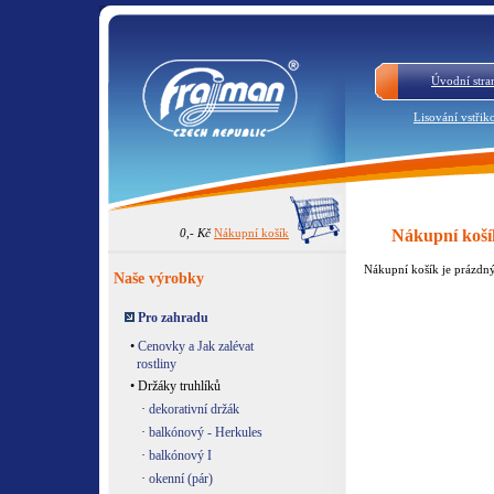
Úvodní stra
Lisování vstřik
0,- Kč
Nákupní košík
Nákupní koší
Nákupní košík je prázdn
Naše výrobky
Pro zahradu
•
Cenovky a Jak zalévat
rostliny
• Držáky truhlíků
·
dekorativní držák
·
balkónový - Herkules
·
balkónový I
·
okenní (pár)