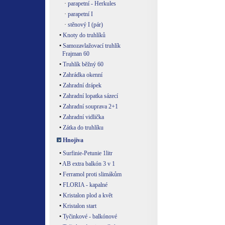
·
parapetní - Herkules
·
parapetní I
·
stěnový I (pár)
•
Knoty do truhlíků
•
Samozavlažovací truhlík
Frajman 60
•
Truhlík běžný 60
•
Zahrádka okenní
•
Zahradní drápek
•
Zahradní lopatka sázecí
•
Zahradní souprava 2+1
•
Zahradní vidlička
•
Zátka do truhlíku
Hnojiva
•
Surfinie-Petunie 1litr
•
AB extra balkón 3 v 1
•
Ferramol proti slimákům
•
FLORIA - kapalné
•
Kristalon plod a květ
•
Kristalon start
•
Tyčinkové - balkónové