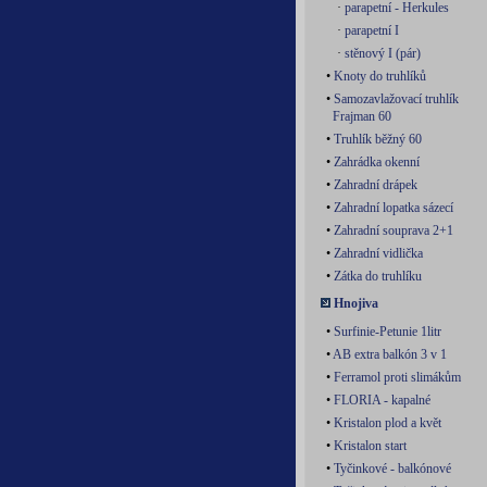
·
parapetní - Herkules
·
parapetní I
·
stěnový I (pár)
•
Knoty do truhlíků
•
Samozavlažovací truhlík
Frajman 60
•
Truhlík běžný 60
•
Zahrádka okenní
•
Zahradní drápek
•
Zahradní lopatka sázecí
•
Zahradní souprava 2+1
•
Zahradní vidlička
•
Zátka do truhlíku
Hnojiva
•
Surfinie-Petunie 1litr
•
AB extra balkón 3 v 1
•
Ferramol proti slimákům
•
FLORIA - kapalné
•
Kristalon plod a květ
•
Kristalon start
•
Tyčinkové - balkónové