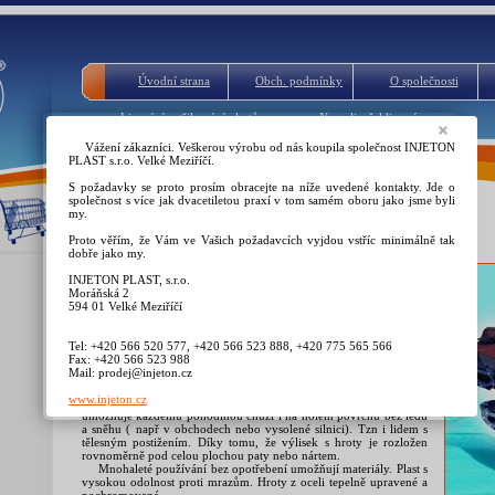
Úvodní strana
Obch. podmínky
O společnosti
Lisování vstřikování plastů
Napsali a řekli o nás
Vážení zákazníci. Veškerou výrobu od nás koupila společnost INJETON
PLAST s.r.o. Velké Meziříčí.
S požadavky se proto prosím obracejte na níže uvedené kontakty. Jde o
společnost s více jak dvacetiletou praxí v tom samém oboru jako jsme byli
my.
Nesmeky návleky na led a sníh
Proto věřím, že Vám ve Vašich požadavcích vyjdou vstříc minimálně tak
dobře jako my.
Pro vás pro všechny, kteří se bojíte pádů a úrazů na sněhu či
INJETON PLAST, s.r.o.
ledu jsme připravili Nesmeky. Ty proniknou do kluzkého
Moráňská 2
podkladu a nedovolí vaší noze uklouznout.
594 01 Velké Meziříčí
Vyzkoušeny byly v nejtěžších podmínkách – na poštovních
doručovatelích
Výrobek je univerzální pro všechny druhy zimní obuvi i
Tel: +420 566 520 577, +420 566 523 888, +420 775 565 566
velikosti do čísla 10. Na vyžádání pro větší čísla upravíme. Obuv
Fax: +420 566 523 988
nedeformují. Jsou nenápadné. Skladné.Nerezaví. Barva černá.
Mail: prodej@injeton.cz
Ověřené v praxi poštovními doručovatelkami. Jsou unoiverzální
www.injeton.cz
pod patu nebo pod špici. Na všechny velikosti obuvi. Provedení
umožňuje každému pohodlnou chůzi i na holém povrchu bez ledu
a sněhu ( např v obchodech nebo vysolené silnici). Tzn i lidem s
tělesným postižením. Díky tomu, že výlisek s hroty je rozložen
rovnoměrně pod celou plochou paty nebo nártem.
Mnohaleté používání bez opotřebení umožňují materiály. Plast s
vysokou odolnost proti mrazům. Hroty z oceli tepelně upravené a