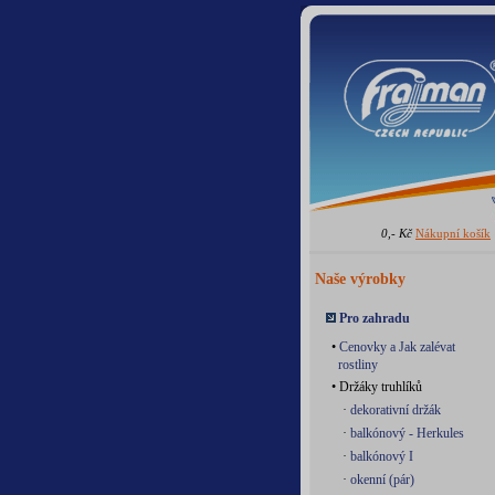
0,- Kč
Nákupní košík
Naše výrobky
Pro zahradu
•
Cenovky a Jak zalévat
rostliny
• Držáky truhlíků
·
dekorativní držák
·
balkónový - Herkules
·
balkónový I
·
okenní (pár)