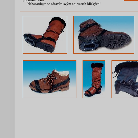
pochromované.
Nehazardujte se zdravím svým ani vašich blízkých!