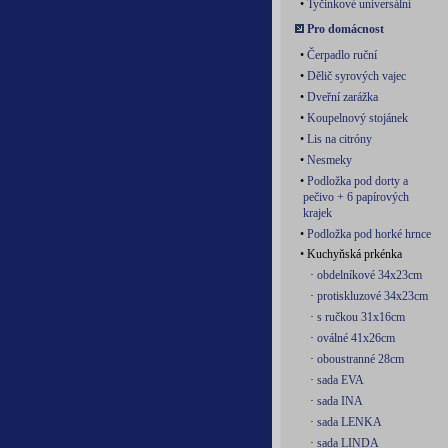
•
Tyčinkové universální
Pro domácnost
•
Čerpadlo ruční
•
Dělič syrových vajec
•
Dveřní zarážka
•
Koupelnový stojánek
•
Lis na citróny
•
Nesmeky
•
Podložka pod dorty a
pečivo + 6 papírových
krajek
•
Podložka pod horké hrnce
• Kuchyňská prkénka
·
obdelníkové 34x23cm
·
protiskluzové 34x23cm
·
s ručkou 31x16cm
·
oválné 41x26cm
·
oboustranné 28cm
·
sada EVA
·
sada INA
·
sada LENKA
·
sada LINDA