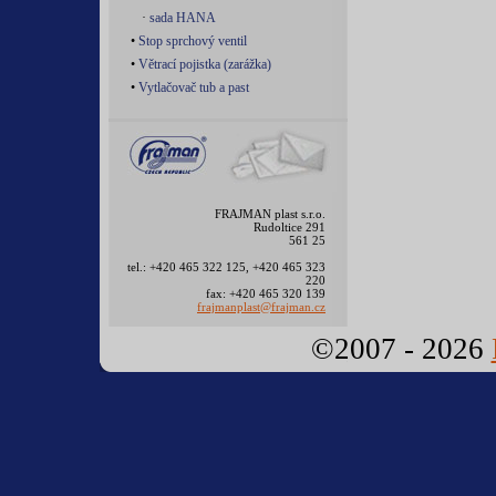
·
sada HANA
•
Stop sprchový ventil
•
Větrací pojistka (zarážka)
•
Vytlačovač tub a past
FRAJMAN plast s.r.o.
Rudoltice 291
561 25
tel.: +420 465 322 125, +420 465 323
220
fax: +420 465 320 139
frajmanplast@frajman.cz
©2007 - 2026