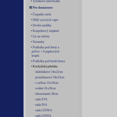
•
Tyčinkové universální
Pro domácnost
•
Čerpadlo ruční
•
Dělič syrových vajec
•
Dveřní zarážka
•
Koupelnový stojánek
•
Lis na citróny
•
Nesmeky
•
Podložka pod dorty a
pečivo + 6 papírových
krajek
•
Podložka pod horké hrnce
• Kuchyňská prkénka
·
obdelníkové 34x23cm
·
protiskluzové 34x23cm
·
s ručkou 31x16cm
·
oválné 41x26cm
·
oboustranné 28cm
·
sada EVA
·
sada INA
·
sada LENKA
·
sada LINDA