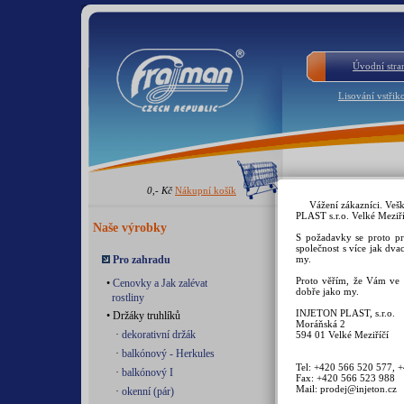
Úvodní stra
Lisování vstřik
0,- Kč
Nákupní košík
Vytlačova
Vážení zákazníci. Veš
PLAST s.r.o. Velké Meziří
Naše výrobky
Do poslední k
S požadavky se proto pr
krém. Tím vám 
společnost s více jak dva
každé tuby.
Pro zahradu
my.
Bude vám paso
Proto věřím, že Vám ve 
•
Cenovky a Jak zalévat
kovovou tubu.Z
dobře jako my.
rostliny
lepidla....
INJETON PLAST, s.r.o.
• Držáky truhlíků
Moráňská 2
·
dekorativní držák
594 01 Velké Meziříčí
Proti rozmotá
křidélka. Zvlášt
·
balkónový - Herkules
nebo lidé, kteří 
Tel: +420 566 520 577, 
·
balkónový I
Fax: +420 566 523 988
Mail: prodej@injeton.cz
·
okenní (pár)