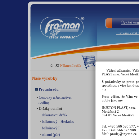
Úvodní stra
Lisování vstřik
0,- Kč
Nákupní košík
Zátka do truh
Vážení zákazníci. Veš
PLAST s.r.o. Velké Meziří
Náhradní díl k 
Naše výrobky
Pružný kvalitní techni
S požadavky se proto pr
společnost s více jak dva
Pro zahradu
my.
Proto věřím, že Vám ve 
•
Cenovky a Jak zalévat
dobře jako my.
rostliny
INJETON PLAST, s.r.o.
• Držáky truhlíků
Moráňská 2
·
dekorativní držák
594 01 Velké Meziříčí
·
balkónový - Herkules
Tel: +420 566 520 577, 
·
balkónový I
Fax: +420 566 523 988
Mail: prodej@injeton.cz
·
okenní (pár)