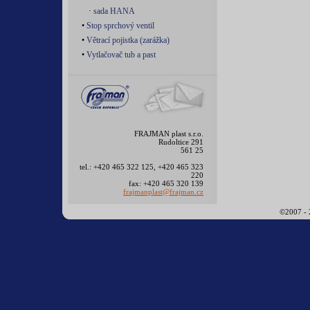
·
sada HANA
•
Stop sprchový ventil
•
Větrací pojistka (zarážka)
•
Vytlačovač tub a past
FRAJMAN plast s.r.o.
Rudoltice 291
561 25
tel.: +420 465 322 125, +420 465 323
220
fax: +420 465 320 139
frajmanplast@frajman.cz
©2007 -