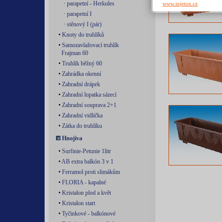
·
parapetní - Herkules
www.injeton.cz
·
parapetní I
·
stěnový I (pár)
•
Knoty do truhlíků
•
Samozavlažovací truhlík
Frajman 60
•
Truhlík běžný 60
•
Zahrádka okenní
•
Zahradní drápek
•
Zahradní lopatka sázecí
•
Zahradní souprava 2+1
•
Zahradní vidlička
•
Zátka do truhlíku
Hnojiva
•
Surfinie-Petunie 1litr
•
AB extra balkón 3 v 1
•
Ferramol proti slimákům
•
FLORIA - kapalné
•
Kristalon plod a květ
•
Kristalon start
•
Tyčinkové - balkónové