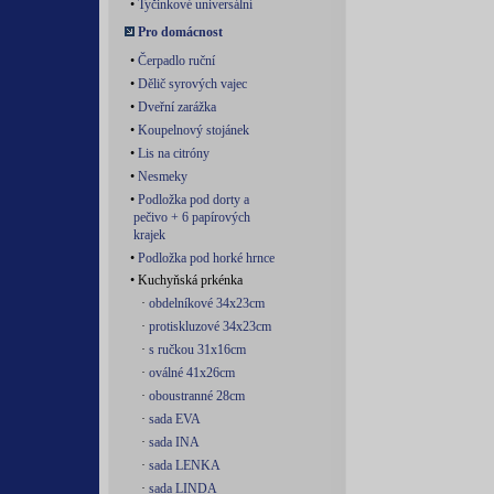
•
Tyčinkové universální
Pro domácnost
•
Čerpadlo ruční
•
Dělič syrových vajec
•
Dveřní zarážka
•
Koupelnový stojánek
•
Lis na citróny
•
Nesmeky
•
Podložka pod dorty a
pečivo + 6 papírových
krajek
•
Podložka pod horké hrnce
• Kuchyňská prkénka
·
obdelníkové 34x23cm
·
protiskluzové 34x23cm
·
s ručkou 31x16cm
·
oválné 41x26cm
·
oboustranné 28cm
·
sada EVA
·
sada INA
·
sada LENKA
·
sada LINDA