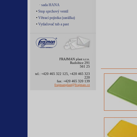
·
sada HANA
•
Stop sprchový ventil
•
Větrací pojistka (zarážka)
•
Vytlačovač tub a past
FRAJMAN plast s.r.o.
Rudoltice 291
561 25
tel.: +420 465 322 125, +420 465 323
220
fax: +420 465 320 139
frajmanplast@frajman.cz