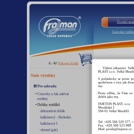
Úvodní stra
Lisování vstřik
0,- Kč
Nákupní košík
PRKÉNK
Vážení zákazníci. Veš
Krájecí
PLAST s.r.o. Velké Meziří
Naše výrobky
S požadavky se proto pr
společnost s více jak dva
Nožičky z měk
Pro zahradu
my.
v rozích zabraňu
Proto věřím, že Vám ve 
a manipulaci.No
•
Cenovky a Jak zalévat
dobře jako my.
rostliny
při zkušebním 
jsou moderní p
INJETON PLAST, s.r.o.
• Držáky truhlíků
Moráňská 2
barvu odlišno
·
dekorativní držák
594 01 Velké Meziříčí
nevypadnou,pro
·
balkónový - Herkules
napevno. Na d
Tel: +420 566 520 577, 
·
balkónový I
dřevěné.Viz Stud
Fax: +420 566 523 988
Mail: prodej@injeton.cz
·
okenní (pár)