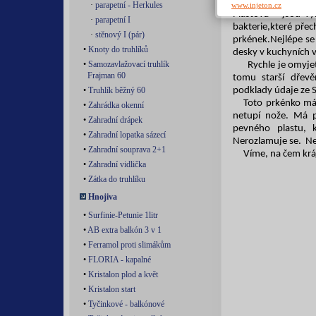
Prkénko protiskl
·
parapetní - Herkules
www.injeton.cz
Plastová jsou výh
·
parapetní I
bakterie,které přec
·
stěnový I (pár)
prkének.Nejlépe se
•
Knoty do truhlíků
desky v kuchyních 
•
Samozavlažovací truhlík
Rychle je omyjet
Frajman 60
tomu starší dřevě
•
Truhlík běžný 60
podklady údaje ze 
Toto prkénko má
•
Zahrádka okenní
netupí nože. Má p
•
Zahradní drápek
pevného plastu, 
•
Zahradní lopatka sázecí
Nerozlamuje se.
Ne
•
Zahradní souprava 2+1
Víme, na čem krá
•
Zahradní vidlička
•
Zátka do truhlíku
Hnojiva
•
Surfinie-Petunie 1litr
•
AB extra balkón 3 v 1
•
Ferramol proti slimákům
•
FLORIA - kapalné
•
Kristalon plod a květ
•
Kristalon start
•
Tyčinkové - balkónové