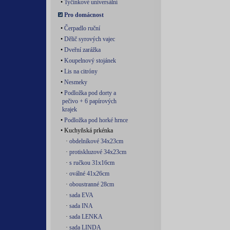
•
Tyčinkové universální
Pro domácnost
•
Čerpadlo ruční
•
Dělič syrových vajec
•
Dveřní zarážka
•
Koupelnový stojánek
•
Lis na citróny
•
Nesmeky
•
Podložka pod dorty a
pečivo + 6 papírových
krajek
•
Podložka pod horké hrnce
• Kuchyňská prkénka
·
obdelníkové 34x23cm
·
protiskluzové 34x23cm
·
s ručkou 31x16cm
·
oválné 41x26cm
·
oboustranné 28cm
·
sada EVA
·
sada INA
·
sada LENKA
·
sada LINDA