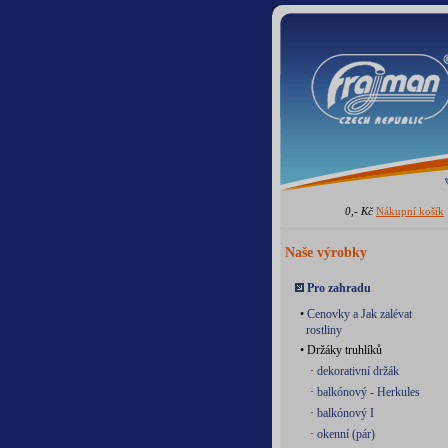
0,- Kč
Nákupní košík
Naše výrobky
Pro zahradu
•
Cenovky a Jak zalévat
rostliny
• Držáky truhlíků
·
dekorativní držák
·
balkónový - Herkules
·
balkónový I
·
okenní (pár)