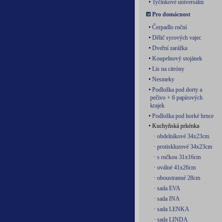
•
Tyčinkové universální
Pro domácnost
•
Čerpadlo ruční
•
Dělič syrových vajec
•
Dveřní zarážka
•
Koupelnový stojánek
•
Lis na citróny
•
Nesmeky
•
Podložka pod dorty a
pečivo + 6 papírových
krajek
•
Podložka pod horké hrnce
• Kuchyňská prkénka
·
obdelníkové 34x23cm
·
protiskluzové 34x23cm
·
s ručkou 31x16cm
·
oválné 41x26cm
·
oboustranné 28cm
·
sada EVA
·
sada INA
·
sada LENKA
·
sada LINDA