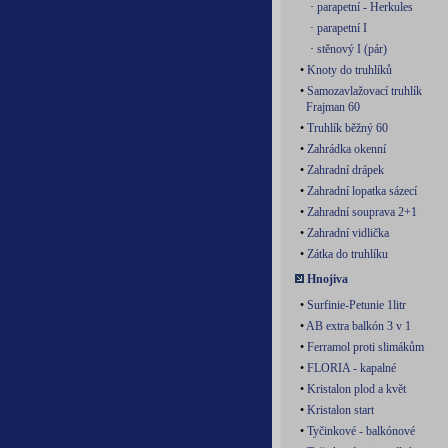
·
parapetní - Herkules
·
parapetní I
·
stěnový I (pár)
•
Knoty do truhlíků
•
Samozavlažovací truhlík
Frajman 60
•
Truhlík běžný 60
•
Zahrádka okenní
•
Zahradní drápek
•
Zahradní lopatka sázecí
•
Zahradní souprava 2+1
•
Zahradní vidlička
•
Zátka do truhlíku
Hnojiva
•
Surfinie-Petunie 1litr
•
AB extra balkón 3 v 1
•
Ferramol proti slimákům
•
FLORIA - kapalné
•
Kristalon plod a květ
•
Kristalon start
•
Tyčinkové - balkónové