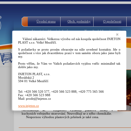
Úvodní strana
Obch. podmínky
O společnosti
Lisování vstřikování plastů
Napsali a řekli o nás
Vážení zákazníci. Veškerou výrobu od nás koupila společnost INJETON
PLAST s.r.o. Velké Meziříčí.
S požadavky se proto prosím obracejte na níže uvedené kontakty. Jde o
společnost s více jak dvacetiletou praxí v tom samém oboru jako jsme byli
my.
Prkénko kuchyňské,krájecí 34 x 23cm
Proto věřím, že Vám ve Vašich požadavcích vyjdou vstříc minimálně tak
dobře jako my.
Kuchyňské prkénko z plastu je výhodné-může být
INJETON PLAST, s.r.o.
protiskluzové a může se namáčet na rozdíl od dřevěných. Tím
Moráňská 2
nepřenáší pachy ani chutě od jídla. Nemnoží se v něm toxické
594 01 Velké Meziříčí
bakterie. Rychle ho omyjete, usušíte, uklidíte.
Má protiskluzový dezén a drážku na odvod šťávy. Vhodné i
do myček, netupí nože. Má podhmat a oko na zavěšení.Na
Tel: +420 566 520 577, +420 566 523 888, +420 775 565 566
dekontaminaci snadnější než dřevěné.Viz Studie- test v nabídce
Fax: +420 566 523 988
zboží.
Mail: prodej@injeton.cz
Prkénko je vyrobeno z kvalitního pevného plastu, který je
www.injeton.cz
vysoce odolný proti mechanickému poškození a pádům.
Nerozlamuje se. Hygienici vyžadují plastové desky v
kuchyních veřejného stravování. Neuvolňují se z něho chemikálie.
Nespornou výhodou plastových prkének je také cena.